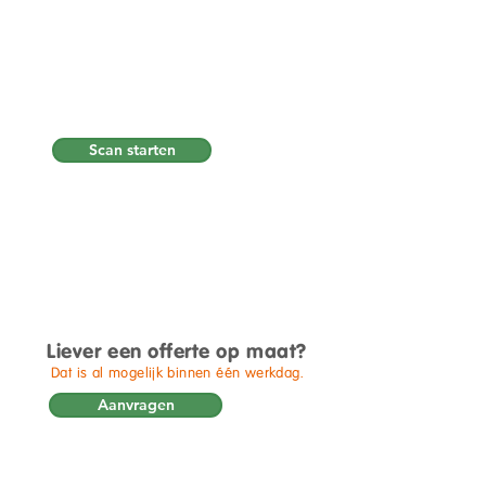
Al vanaf €99 per organisatie.
Krijg inzicht in het gedrag van
je medewerkers. Altijd
anoniem en direct bruikbaar.
Scan starten
Liever een offerte op maat?
Dat is al mogelijk binnen één werkdag.
Aanvragen