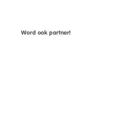
Word ook partner!
Neem contact op voor
meer informatie.
Klik hier
Over BeveiligMij.nl
Wie wij zijn en wat we doen