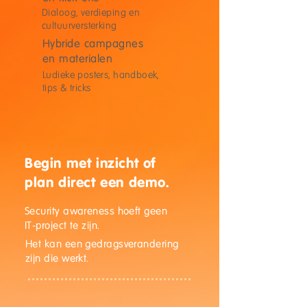
Dialoog, verdieping en
cultuurversterking
Hybride campagnes
en materialen
Ludieke posters, handboek,
tips & tricks
Begin met inzicht of
plan direct een demo.
Security awareness hoeft geen
IT-project te zijn.
Het kan een gedragsverandering
zijn die werkt.