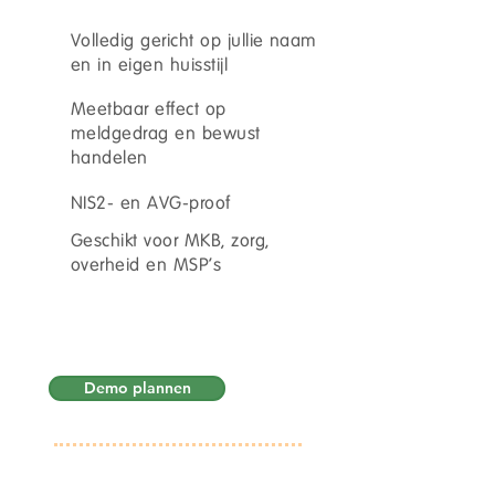
Volledig gericht op jullie naam
en in eigen huisstijl
Meetbaar effect op
meldgedrag en bewust
handelen
NIS2- en AVG-proof
Geschikt voor MKB, zorg,
overheid en MSP's
Plan een demo
(15 min.)
Concreet en resultaatgericht.
Demo plannen
Doe een gedrags-scan