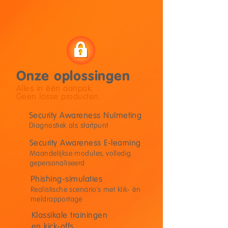
Onze oplossingen
Alles in één aanpak.
Geen losse producten.
Security Awareness Nulmeting
Diagnostiek als startpunt
Security Awareness E-learning
Maandelijkse modules, volledig
gepersonaliseerd
Phishing-simulaties
Realistische scenario's met klik- én
meldrapportage
Klassikale trainingen
en kick-offs