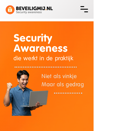
Security
Awareness
die werkt in de praktijk
Niet als vinkje
Maar als gedrag