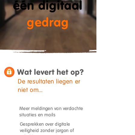
één digitaal
gedrag
gedrag
Wat levert het op?
De resultaten liegen er
niet om...
Meer meldingen van verdachte
situaties en mails
Gesprekken over digitale
veiligheid zonder jargon of