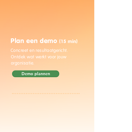
Plan een demo
(15 min)
Concreet en resultaatgericht.
Ontdek wat werkt voor jouw
organisatie.
Demo plannen