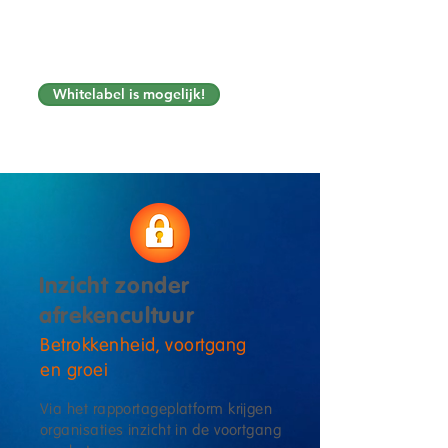
opnieuw opgehaald. Reflectie
wordt herhaald.
Zo verschuift de
focus van weten naar doen.
Whitelabel is mogelijk!
Inzicht zonder
afrekencultuur
Betrokkenheid, voortgang
en groei
Via het rapportageplatform krijgen
organisaties inzicht in de voortgang