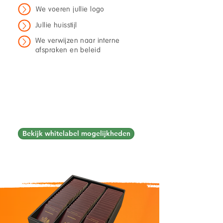
We voeren jullie logo
Jullie huisstijl
We verwijzen naar interne
afspraken en beleid
Door in jullie eigen 'tone of
voice' te communiceren voelt
het als een intern traject. Geen
externe tool die niet eigen voelt.
Bekijk whitelabel mogelijkheden