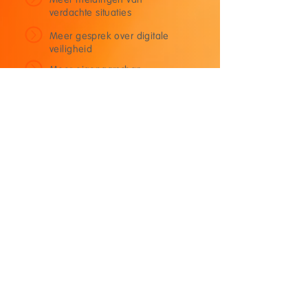
verdachte situaties
Meer gesprek over digitale
veiligheid
Meer eigenaarschap
binnen teams
Geen losse training maar
structureel digitaal gedrag
.
Plan een demo