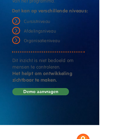
van het programma.
Dat kan op verschillende niveaus:
Cursistniveau
Afdelingsniveau
Organisatieniveau
Dit inzicht is niet bedoeld om
mensen te controleren.
Het helpt om ontwikkeling
zichtbaar te maken.
Demo aanvragen