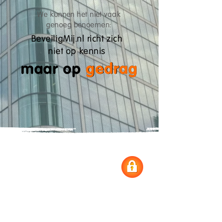
We kunnen het niet vaak
genoeg benoemen:
BeveiligMij.nl richt zich
niet op kennis
maar op gedrag
gedrag