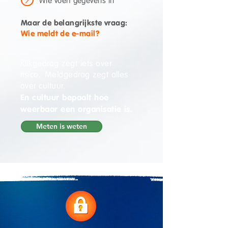
Wie voert gegevens in
Maar de belangrijkste vraag:
Wie meldt de e-mail?
Klikgedrag zegt iets over
risico.
Meldgedrag zegt alles
over cultuur.
En cultuur bepaalt hoe
weerbaar een organisatie is.
Meten is weten