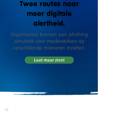
Twee routes naar
meer digitale
alertheid.
Organisaties kunnen een phishing
simulatie voor medewerkers op
verschillende manieren inzetten.
Laat maar zien!