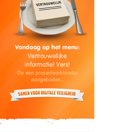
Vandaag op het menu:
Vertrouwelijke
informatie! Vers!
Op een presenteerblaadje
aangeboden...