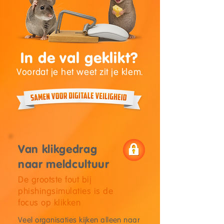
In de val geklikt?
Voordat je het weet zit je klem.
Van klikgedrag
naar meldcultuur
De grootste fout bij
phishingsimulaties is de
focus op klikken
Veel organisaties kijken alleen naar