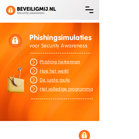
Phishingsimulaties
voor Security Awareness
Phishing herkennen
Hoe het werkt
De juiste route
Het volledige programma